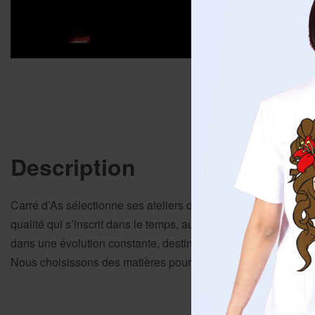
Description
Carré d’As sélectionne ses ateliers de production avec le plus
qualité qui s’inscrit dans le temps, au-delà des tendances 
dans une évolution constante, destinée à vous proposer des cr
Nous choisissons des matières pour leurs propriétés durables