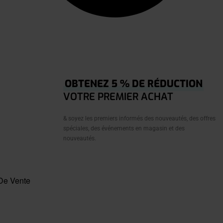
OBTENEZ 5 % DE RÉDUCTION
VOTRE PREMIER ACHAT
& soyez les premiers informés des nouveautés, des offres
spéciales, des événements en magasin et des
nouveautés.
De Vente