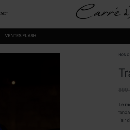
ACT
VENTES FLASH
NOS C
Tr
999
Le mo
tenda
l’air 