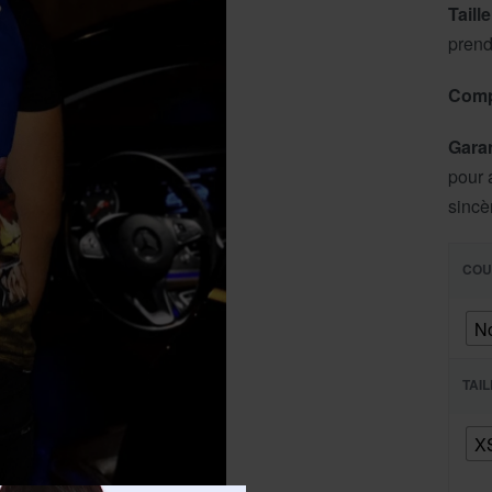
Taille
prendr
Comp
Garan
pour 
sincè
COU
No
TAI
X