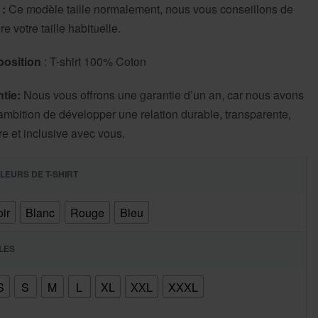
 :
Ce modèle taille normalement, nous vous conseillons de
e votre taille habituelle.
osition
: T-shirt 100% Coton
tie:
Nous vous offrons une garantie d’un an, car nous avons
ambition de développer une relation durable, transparente,
re et inclusive avec vous.
LEURS DE T-SHIRT
ir
Blanc
Rouge
Bleu
LLES
S
S
M
L
XL
XXL
XXXL