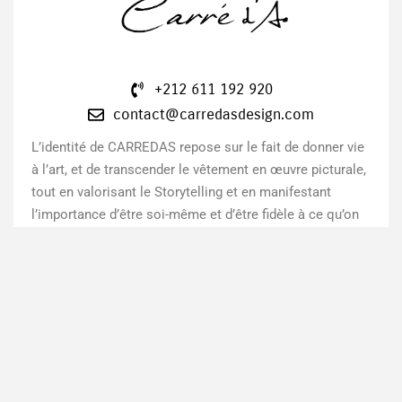
+212 611 192 920
contact@carredasdesign.com
L’identité de CARREDAS repose sur le fait de donner vie
à l’art, et de transcender le vêtement en œuvre picturale,
tout en valorisant le Storytelling et en manifestant
l’importance d’être soi-même et d’être fidèle à ce qu’on
représente.
LIENS RAPIDES
Accueil
OBTENEZ 5 % DE RÉDUCTION
Â Propos
VOTRE PREMIER ACHAT