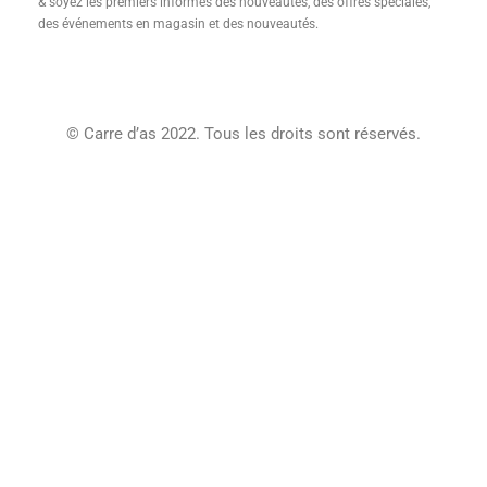
& soyez les premiers informés des nouveautés, des offres spéciales,
Créations
des événements en magasin et des nouveautés.
Journal
Contact
Conditions Générales De Vente
© Carre d’as 2022. Tous les droits sont réservés.