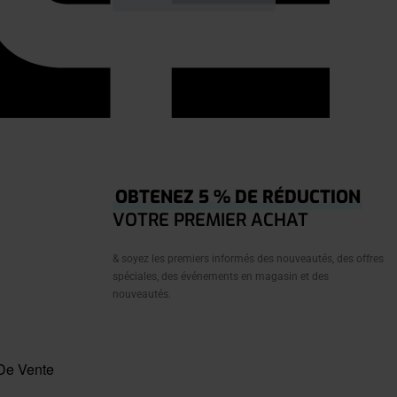
OBTENEZ 5 % DE RÉDUCTION
VOTRE PREMIER ACHAT
& soyez les premiers informés des nouveautés, des offres
spéciales, des événements en magasin et des
nouveautés.
De Vente