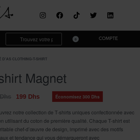
COMPTE
0
 D'AS CLOTHING
›
T-SHIRT
shirt Magnet
Dhs
199
Dhs
Économisez 300 Dhs
vrez notre collection de T-shirts uniques confectionnée avec
en utilisant du coton de première qualité. Chaque T-shirt est
ritable chef-d’œuvre de design, imprimé avec des motifs
naux et tendance qui vous démarqueront avec