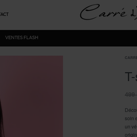
ACT
VENTES FLASH
CARRÉ
T-
499
Décou
soin 
un vé
origi