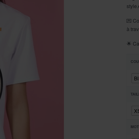
style
💌 Co
à tra
🌟 Ca
COU
B
TAI
X
MOT