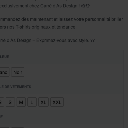
.exclusivement chez Carré d’As Design ! 🎨👕
mmandez dès maintenant et laissez votre personnalité briller
vers nos T-shirts originaux et tendance.
rré d’As Design – Exprimez-vous avec style. 👕
LEUR
lanc
Noir
LLE DE VÊTEMENTS
S
S
M
L
XL
XXL
IF