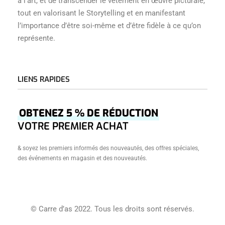
à l’art, et de transcender le vêtement en œuvre picturale,
tout en valorisant le Storytelling et en manifestant
l’importance d’être soi-même et d’être fidèle à ce qu’on
représente.
LIENS RAPIDES
Accueil
OBTENEZ 5 % DE RÉDUCTION
Â Propos
VOTRE PREMIER ACHAT
Boutique
& soyez les premiers informés des nouveautés, des offres spéciales,
Créations
des événements en magasin et des nouveautés.
Journal
Contact
Conditions Générales De Vente
© Carre d’as 2022. Tous les droits sont réservés.