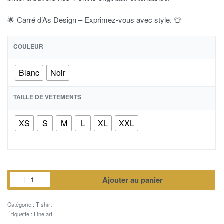
🌟 Carré d’As Design – Exprimez-vous avec style. 👕
COULEUR
Blanc
Noir
TAILLE DE VÊTEMENTS
XS
S
M
L
XL
XXL
Ajouter au panier
Catégorie :
T-shirt
Étiquette :
Line art