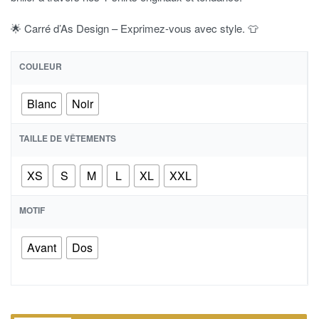
🌟 Carré d’As Design – Exprimez-vous avec style. 👕
COULEUR
Blanc
Noir
TAILLE DE VÊTEMENTS
XS
S
M
L
XL
XXL
MOTIF
Avant
Dos