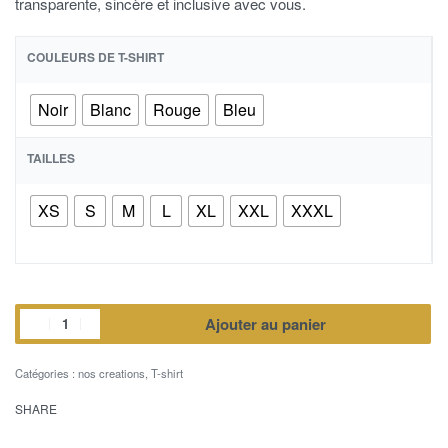
transparente, sincère et inclusive avec vous.
COULEURS DE T-SHIRT
Noir
Blanc
Rouge
Bleu
TAILLES
XS
S
M
L
XL
XXL
XXXL
Ajouter au panier
Catégories :
nos creations
,
T-shirt
SHARE