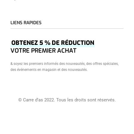
LIENS RAPIDES
Accueil
OBTENEZ 5 % DE RÉDUCTION
Â Propos
VOTRE PREMIER ACHAT
Boutique
& soyez les premiers informés des nouveautés, des offres spéciales,
Créations
des événements en magasin et des nouveautés.
Journal
Contact
Conditions Générales De Vente
© Carre d’as 2022. Tous les droits sont réservés.