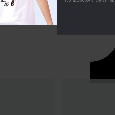
COULEURS DES T-SH
spéciales, des événements en magas
et des saisons. Nous sommes engagés
TAILLES FEMME
éations toujours plus qualitatives.
, authentiques et singulières.
TAILLES HOMME