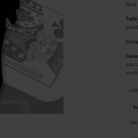
dans 
Taille
prendr
Comp
Garan
pour 
sincè
COU
No
TAI