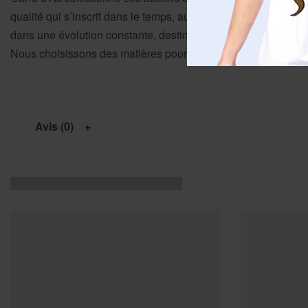
qualité qui s’inscrit dans le temps, au-delà des tendances 
dans une évolution constante, destinée à vous proposer des cr
Nous choisissons des matières pour leurs propriétés durables
Avis (0)