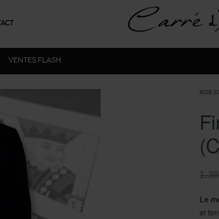
ACT
VENTES FLASH
NOS C
Fi
(C
1.3
Le mo
et te