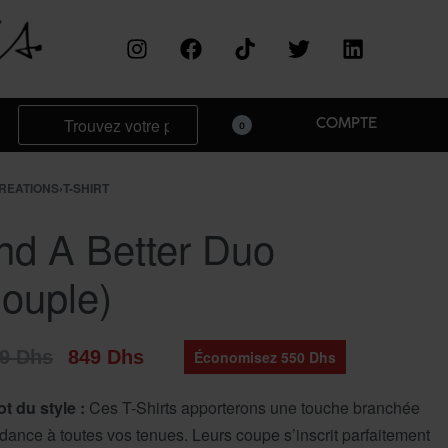
COMPTE
0
REATIONS
›
T-SHIRT
nd A Better Duo
ouple)
99
Dhs
849
Dhs
Économisez 550 Dhs
t du style :
Ces T-Shirts apporterons une touche branchée
ndance à toutes vos tenues. Leurs coupe s’inscrit parfaitement