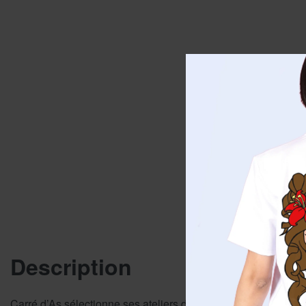
Description
Carré d’As sélectionne ses ateliers de production avec le plus