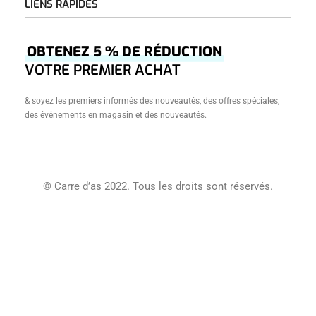
LIENS RAPIDES
Accueil
OBTENEZ 5 % DE RÉDUCTION
Â Propos
VOTRE PREMIER ACHAT
Boutique
& soyez les premiers informés des nouveautés, des offres spéciales,
Créations
des événements en magasin et des nouveautés.
Journal
Contact
Conditions Générales De Vente
© Carre d’as 2022. Tous les droits sont réservés.