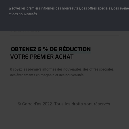
représente.
& soyez les premiers informés des nouveautés, des offres spéciales, des évé
et des nouveautés.
LIENS RAPIDES
Accueil
OBTENEZ 5 % DE RÉDUCTION
Â Propos
VOTRE PREMIER ACHAT
Boutique
& soyez les premiers informés des nouveautés, des offres spéciales,
Créations
des événements en magasin et des nouveautés.
Journal
Contact
Conditions Générales De Vente
© Carre d’as 2022. Tous les droits sont réservés.