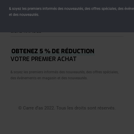
représente.
& soyez les premiers informés des nouveautés, des offres spéciales, des évé
et des nouveautés.
LIENS RAPIDES
Accueil
OBTENEZ 5 % DE RÉDUCTION
Â Propos
VOTRE PREMIER ACHAT
Boutique
& soyez les premiers informés des nouveautés, des offres spéciales,
Créations
des événements en magasin et des nouveautés.
Journal
Contact
Conditions Générales De Vente
© Carre d’as 2022. Tous les droits sont réservés.