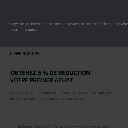
L’identité de CARREDAS repose sur le fait de donner vie
à l’art, et de transcender le vêtement en œuvre picturale,
tout en valorisant le Storytelling et en manifestant
l’importance d’être soi-même et d’être fidèle à ce qu’on
& soyez les premiers informés des nouveautés, des offres spéciales, des évé
représente.
et des nouveautés.
LIENS RAPIDES
Accueil
OBTENEZ 5 % DE RÉDUCTION
Â Propos
VOTRE PREMIER ACHAT
Boutique
& soyez les premiers informés des nouveautés, des offres spéciales,
Créations
des événements en magasin et des nouveautés.
Journal
Contact
Conditions Générales De Vente
© Carre d’as 2022. Tous les droits sont réservés.