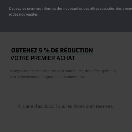
représente.
& soyez les premiers informés des nouveautés, des offres spéciales, des évé
et des nouveautés.
LIENS RAPIDES
Accueil
OBTENEZ 5 % DE RÉDUCTION
Â Propos
VOTRE PREMIER ACHAT
Boutique
& soyez les premiers informés des nouveautés, des offres spéciales,
Créations
des événements en magasin et des nouveautés.
Journal
Contact
Conditions Générales De Vente
© Carre d’as 2022. Tous les droits sont réservés.